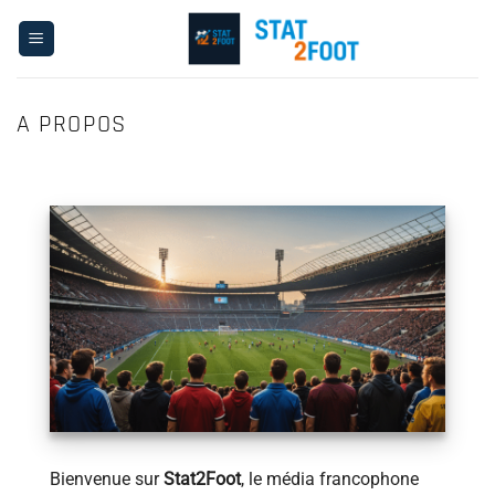
Passer
au
contenu
A PROPOS
Bienvenue sur
Stat2Foot
, le média francophone