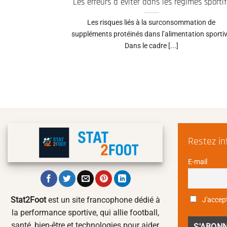
Les erreurs à éviter dans les régimes sportif
Les risques liés à la surconsommation de
suppléments protéinés dans l’alimentation sporti
Dans le cadre [...]
Restez i
E-mail
Stat2Foot
est un site francophone dédié à
J'accept
la performance sportive, qui allie football,
santé, bien-être et technologies pour aider