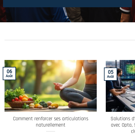
06
05
Août
Août
Comment renforcer ses articulations
Solutions d
naturellement
avec Opta,
c