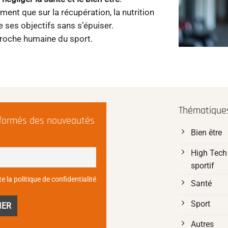
ment que sur la récupération, la nutrition
e ses objectifs sans s’épuiser.
proche humaine du sport.
Thématiques
nformés des nouveautés
Bien être
High Tech 
sportif
e la politique de confidentialité
Santé
Sport
Autres