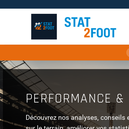
Passer
au
contenu
PERFORMANCE & 
Découvrez nos analyses, conseils 
sur le terrain, améliorer vos statis