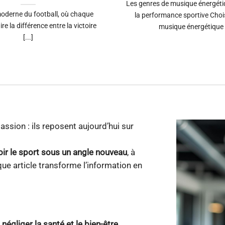
Les genres de musique énergéti
moderne du football, où chaque
la performance sportive Choi
ire la différence entre la victoire
musique énergétique [
[...]
assion : ils reposent aujourd’hui sur
oir le sport sous un angle nouveau
, à
aque article transforme l’information en
égliger la santé et le bien-être
.