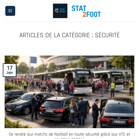
Passer
au
contenu
SÉCURITÉ
17
Juin
Se rendre aux matchs de football en toute sécurité grâce aux VTC et