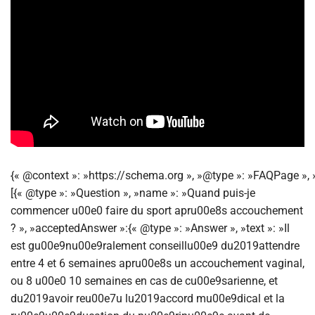
{« @context »: »https://schema.org », »@type »: »FAQPage », 
[{« @type »: »Question », »name »: »Quand puis-je
commencer u00e0 faire du sport apru00e8s accouchement
? », »acceptedAnswer »:{« @type »: »Answer », »text »: »Il
est gu00e9nu00e9ralement conseillu00e9 du2019attendre
entre 4 et 6 semaines apru00e8s un accouchement vaginal,
ou 8 u00e0 10 semaines en cas de cu00e9sarienne, et
du2019avoir reu00e7u lu2019accord mu00e9dical et la