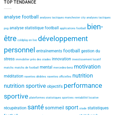
TOP TENDANCE
analyse football
analyses tactiques manchester city
analyses tactiques
bien-
analyse statistique football
psg
applications football
être
développement
coldplay en live
personnel
football
entraînements
gestion du
stress
innovation
immobilier près des stades
investissement locatif
motivation
mental
matchs
matchs de football
mercedes-benz
nutrition
méditation
navettes dédiées
navettes officielles
performance
nutrition sportive
objectifs
sportive
plateformes statistiques sportives
rentabilité locative
santé
sport
sommeil
récupération
statistiques
stade