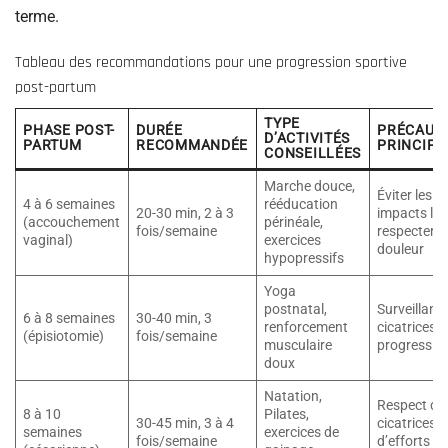
terme.
Tableau des recommandations pour une progression sportive
post-partum
TYPE
PHASE POST-
DURÉE
PRÉCAUT
D’ACTIVITÉS
PARTUM
RECOMMANDÉE
PRINCIPA
CONSEILLÉES
Marche douce,
Éviter les
4 à 6 semaines
rééducation
20-30 min, 2 à 3
impacts lou
(accouchement
périnéale,
fois/semaine
respecter l
vaginal)
exercices
douleur
hypopressifs
Yoga
postnatal,
Surveillanc
6 à 8 semaines
30-40 min, 3
renforcement
cicatrices,
(épisiotomie)
fois/semaine
musculaire
progressivi
doux
Natation,
Respect de
8 à 10
Pilates,
30-45 min, 3 à 4
cicatrices, 
semaines
exercices de
fois/semaine
d’efforts