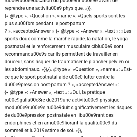
ru00e9u00e9ducation du pu00e9rinu00e9e avant de
reprendre une activitu00e9 physique. »}},
{« @type »: »Question », »name »: »Quels sports sont les
plus su00fbrs pendant le post-partum
? », »acceptedAnswer »:{« @type »: »Answer », »text »: »Les
sports doux comme la marche rapide, la natation, le yoga
postnatal et le renforcement musculaire ciblu00e9 sont
recommandu00e9s car ils permettent de travailler en
douceur, sans risquer de traumatiser le plancher pelvien ou
les abdominaux. »}},{« @type »: »Question », »name »: »Est-
ce que le sport postnatal aide u00e0 lutter contre la
du00e9pression post-partum ? », »acceptedAnswer »:
{« @type »: »Answer », »text »: »Oui, la pratique
ru00e9guliu00e8re du2019une activitu00e9 physique
modu00e9ru00e9e ru00e9duit significativement les risques
de du00e9pression postnatale en libu00e9rant des
endorphines et en amu00e9liorant la qualitu00e9 du
sommeil et lu2019estime de soi. »}},