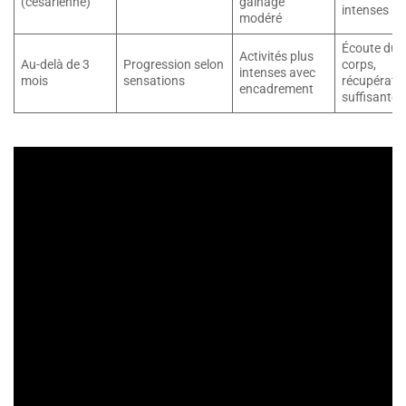
(césarienne)
gainage
intenses
modéré
Écoute du
Activités plus
Au-delà de 3
Progression selon
corps,
intenses avec
mois
sensations
récupérati
encadrement
suffisante