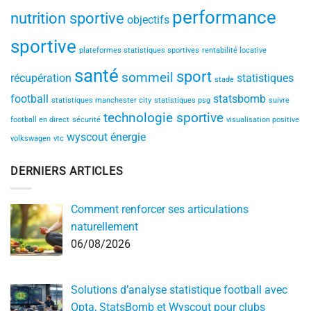
performance
nutrition sportive
objectifs
sportive
plateformes statistiques sportives
rentabilité locative
santé
sport
sommeil
récupération
statistiques
stade
football
statsbomb
statistiques manchester city
statistiques psg
suivre
technologie sportive
football en direct
sécurité
visualisation positive
wyscout
énergie
volkswagen
vtc
DERNIERS ARTICLES
Comment renforcer ses articulations
naturellement
06/08/2026
Solutions d’analyse statistique football avec
Opta, StatsBomb et Wyscout pour clubs