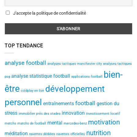
J'accepte la politique de confidentialité
TOP TENDANCE
analyse football
analyses tactiques manchester city
analyses tactiques
bien-
analyse statistique football
psg
applications football
être
développement
coldplay en live
personnel
football
entraînements
gestion du
stress
innovation
immobilier près des stades
investissement locatif
motivation
mental
matchs
matchs de football
mercedes-benz
nutrition
méditation
navettes dédiées
navettes officielles