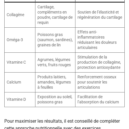
Cartilage,
compléments en
Soutien de l’élasticité et
Collagène
poudre, cartilage de
régénération du cartilage
requin
Effets anti-
Poissons gras
inflammatoires
Oméga-3
(saumon, sardines),
réduisant les douleurs
graines de lin
articulaires
Stimulation de la
Agrumes, légumes
Vitamine C
production de collagène,
verts, fruits rouges
protection antioxydante
Produits laitiers,
Renforcement osseux
Calcium
amandes, légumes
pour soutenir les
à feuilles
articulations
Exposition au soleil,
Facilitation de
Vitamine D
poissons gras
l’absorption du calcium
Pour maximiser les résultats, il est conseillé de compléter
cette approche nutritionnelle avec des exercices