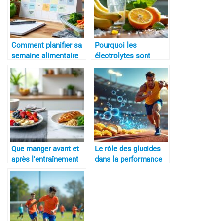
Comment planifier sa
Pourquoi les
semaine alimentaire
électrolytes sont
essentiels
Que manger avant et
Le rôle des glucides
après l’entraînement
dans la performance