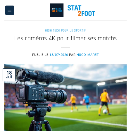
Passer
au
contenu
HIGH TECH POUR LE SPORTIF
Les caméras 4K pour filmer ses matchs
PUBLIÉ LE
18/07/2026
PAR
HUGO MARET
18
Juil