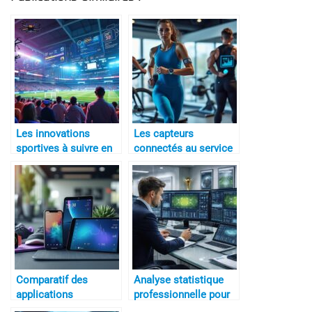
Les innovations
Les capteurs
sportives à suivre en
connectés au service
2026
des athlètes
Comparatif des
Analyse statistique
applications
professionnelle pour
d’entraînement sportif
clubs de football et