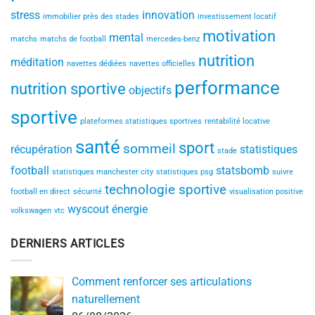
stress
innovation
immobilier près des stades
investissement locatif
motivation
mental
matchs
matchs de football
mercedes-benz
nutrition
méditation
navettes dédiées
navettes officielles
performance
nutrition sportive
objectifs
sportive
plateformes statistiques sportives
rentabilité locative
santé
sport
sommeil
récupération
statistiques
stade
football
statsbomb
statistiques manchester city
statistiques psg
suivre
technologie sportive
football en direct
sécurité
visualisation positive
wyscout
énergie
volkswagen
vtc
DERNIERS ARTICLES
Comment renforcer ses articulations
naturellement