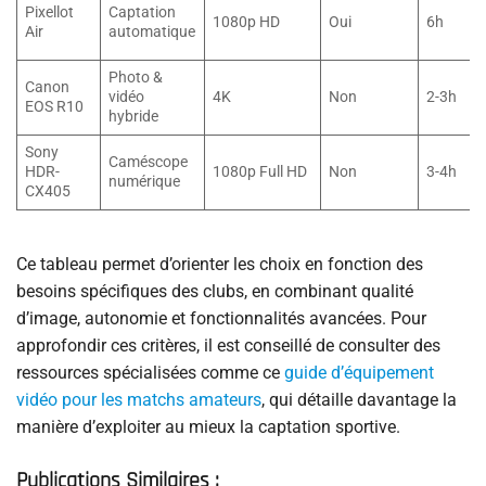
Pixellot
Captation
1080p HD
Oui
6h
Air
automatique
Photo &
Canon
vidéo
4K
Non
2-3h
EOS R10
hybride
Sony
Caméscope
HDR-
1080p Full HD
Non
3-4h
numérique
CX405
Ce tableau permet d’orienter les choix en fonction des
besoins spécifiques des clubs, en combinant qualité
d’image, autonomie et fonctionnalités avancées. Pour
approfondir ces critères, il est conseillé de consulter des
ressources spécialisées comme ce
guide d’équipement
vidéo pour les matchs amateurs
, qui détaille davantage la
manière d’exploiter au mieux la captation sportive.
Publications Similaires :