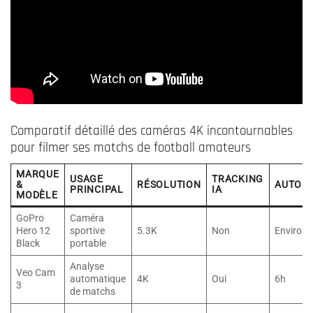
Comparatif détaillé des caméras 4K incontournables
pour filmer ses matchs de football amateurs
MARQUE
USAGE
TRACKING
&
RÉSOLUTION
AUTON
PRINCIPAL
IA
MODÈLE
GoPro
Caméra
Hero 12
sportive
5.3K
Non
Environ 
Black
portable
Analyse
Veo Cam
automatique
4K
Oui
6h
3
de matchs