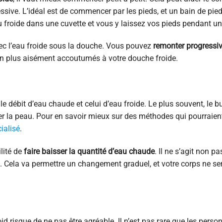
ssive. L’idéal est de commencer par les pieds, et un bain de pie
eau froide dans une cuvette et vous y laissez vos pieds pendant 
vec l’eau froide sous la douche. Vous pouvez
remonter progressi
en plus aisément accoutumés à votre douche froide.
e débit d’eau chaude et celui d’eau froide. Le plus souvent, le bu
ler la peau. Pour en savoir mieux sur des méthodes qui pourraien
cialisé
.
ilité de
faire baisser la quantité d’eau chaude
. Il ne s’agit non pa
. Cela va permettre un changement graduel, et votre corps ne se
id risque de ne pas être agréable. Il n’est pas rare que les pers