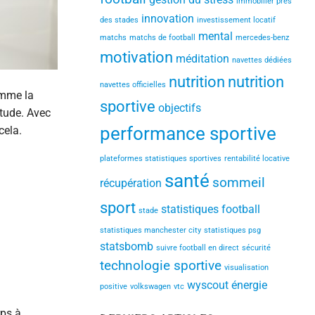
immobilier près
innovation
des stades
investissement locatif
mental
matchs
matchs de football
mercedes-benz
motivation
méditation
navettes dédiées
nutrition
nutrition
navettes officielles
omme la
sportive
objectifs
itude. Avec
performance sportive
cela.
plateformes statistiques sportives
rentabilité locative
santé
sommeil
récupération
sport
statistiques football
stade
statistiques manchester city
statistiques psg
statsbomb
suivre football en direct
sécurité
technologie sportive
visualisation
wyscout
énergie
positive
volkswagen
vtc
rps à