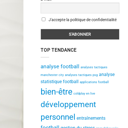
J'accepte la politique de confidentialité
TOP TENDANCE
analyse football
analyses tactiques
analyse
manchester city
analyses tactiques psg
statistique football
applications football
bien-être
coldplay en live
développement
personnel
entraînements
football
gestion du stress