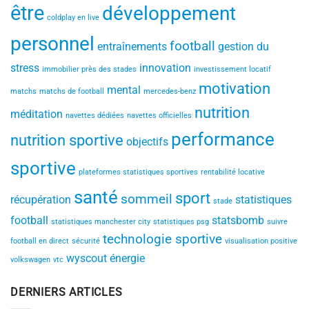
être
développement
coldplay en live
personnel
football
entraînements
gestion du
stress
innovation
immobilier près des stades
investissement locatif
motivation
mental
matchs
matchs de football
mercedes-benz
nutrition
méditation
navettes dédiées
navettes officielles
performance
nutrition sportive
objectifs
sportive
plateformes statistiques sportives
rentabilité locative
santé
sport
sommeil
récupération
statistiques
stade
football
statsbomb
statistiques manchester city
statistiques psg
suivre
technologie sportive
football en direct
sécurité
visualisation positive
wyscout
énergie
volkswagen
vtc
DERNIERS ARTICLES