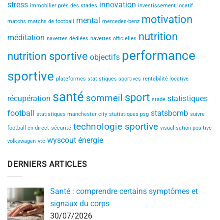
stress
innovation
immobilier près des stades
investissement locatif
motivation
mental
matchs
matchs de football
mercedes-benz
nutrition
méditation
navettes dédiées
navettes officielles
performance
nutrition sportive
objectifs
sportive
plateformes statistiques sportives
rentabilité locative
santé
sport
sommeil
récupération
statistiques
stade
football
statsbomb
statistiques manchester city
statistiques psg
suivre
technologie sportive
football en direct
sécurité
visualisation positive
wyscout
énergie
volkswagen
vtc
DERNIERS ARTICLES
Santé : comprendre certains symptômes et
signaux du corps
30/07/2026