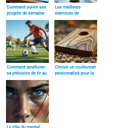
Comment suivre ses
Les meilleurs
progrès de semaine
exercices de
en semaine
coordination
Comment améliorer
Choisir un cochonnet
sa précision de tir au
personnalisé pour la
football
pétanque :
l’accessoire
incontournable
Le rôle du mental