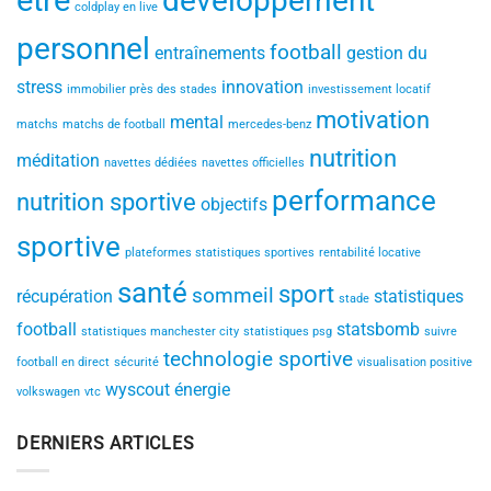
être
développement
coldplay en live
personnel
football
entraînements
gestion du
stress
innovation
immobilier près des stades
investissement locatif
motivation
mental
matchs
matchs de football
mercedes-benz
nutrition
méditation
navettes dédiées
navettes officielles
performance
nutrition sportive
objectifs
sportive
plateformes statistiques sportives
rentabilité locative
santé
sport
sommeil
récupération
statistiques
stade
football
statsbomb
statistiques manchester city
statistiques psg
suivre
technologie sportive
football en direct
sécurité
visualisation positive
wyscout
énergie
volkswagen
vtc
DERNIERS ARTICLES