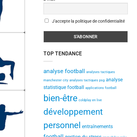
J'accepte la politique de confidentialité
TOP TENDANCE
analyse football
analyses tactiques
analyse
manchester city
analyses tactiques psg
statistique football
applications football
bien-être
coldplay en live
développement
personnel
entraînements
football
gestion du stress