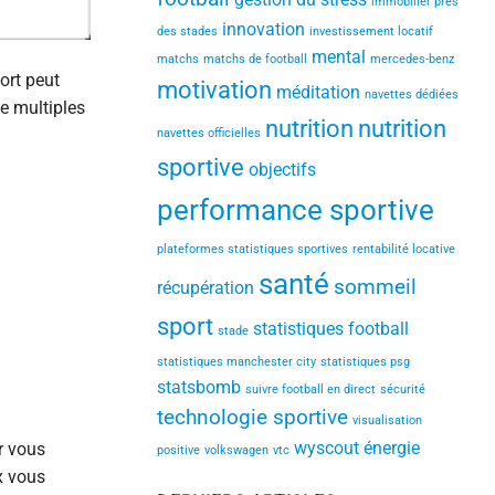
immobilier près
innovation
des stades
investissement locatif
mental
matchs
matchs de football
mercedes-benz
ort peut
motivation
méditation
navettes dédiées
de multiples
nutrition
nutrition
navettes officielles
sportive
objectifs
performance sportive
plateformes statistiques sportives
rentabilité locative
santé
sommeil
récupération
sport
statistiques football
stade
statistiques manchester city
statistiques psg
statsbomb
suivre football en direct
sécurité
technologie sportive
visualisation
wyscout
énergie
r vous
positive
volkswagen
vtc
x vous