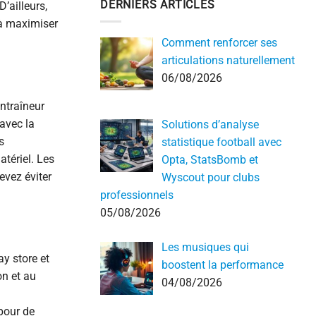
DERNIERS ARTICLES
’ailleurs,
 à maximiser
Comment renforcer ses
articulations naturellement
06/08/2026
entraîneur
 avec la
Solutions d’analyse
s
statistique football avec
atériel. Les
Opta, StatsBomb et
evez éviter
Wyscout pour clubs
professionnels
05/08/2026
Les musiques qui
ay store et
boostent la performance
on et au
04/08/2026
pour de