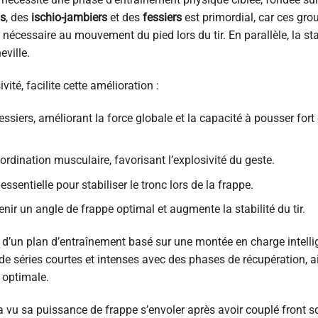
ps
, des
ischio-jambiers
et des
fessiers
est primordial, car ces gro
nécessaire au mouvement du pied lors du tir. En parallèle, la stab
ville.
ité, facilite cette amélioration :
essiers, améliorant la force globale et la capacité à pousser fort 
rdination musculaire, favorisant l’explosivité du geste.
 essentielle pour stabiliser le tronc lors de la frappe.
nir un angle de frappe optimal et augmente la stabilité du tir.
 d’un plan d’entraînement basé sur une montée en charge intellig
e de séries courtes et intenses avec des phases de récupération, a
 optimale.
a vu sa puissance de frappe s’envoler après avoir couplé front s