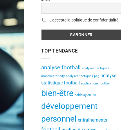
J'accepte la politique de confidentialité
TOP TENDANCE
analyse football
analyses tactiques
analyse
manchester city
analyses tactiques psg
statistique football
applications football
bien-être
coldplay en live
développement
personnel
entraînements
football
gestion du stress