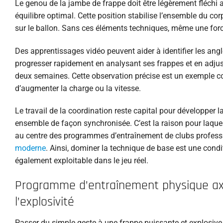
Le genou de la jambe de frappe doit être légèrement fléchi 
équilibre optimal. Cette position stabilise l’ensemble du co
sur le ballon. Sans ces éléments techniques, même une forc
Des apprentissages vidéo peuvent aider à identifier les angle
progresser rapidement en analysant ses frappes et en adjust
deux semaines. Cette observation précise est un exemple co
d’augmenter la charge ou la vitesse.
Le travail de la coordination reste capital pour développer l
ensemble de façon synchronisée. C’est la raison pour laque
au centre des programmes d’entraînement de clubs profess
moderne
. Ainsi, dominer la technique de base est une cond
également exploitable dans le jeu réel.
Programme d’entraînement physique axé
l’explosivité
Passer du simple geste à une frappe puissante et explosive