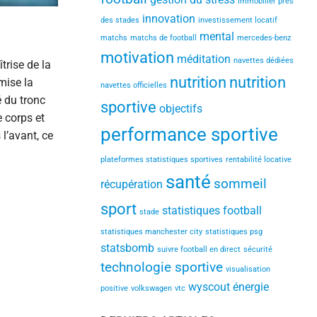
immobilier près
innovation
des stades
investissement locatif
mental
matchs
matchs de football
mercedes-benz
motivation
méditation
navettes dédiées
trise de la
nutrition
nutrition
mise la
navettes officielles
é du tronc
sportive
objectifs
e corps et
performance sportive
 l’avant, ce
plateformes statistiques sportives
rentabilité locative
santé
sommeil
récupération
sport
statistiques football
stade
statistiques manchester city
statistiques psg
statsbomb
suivre football en direct
sécurité
technologie sportive
visualisation
wyscout
énergie
positive
volkswagen
vtc