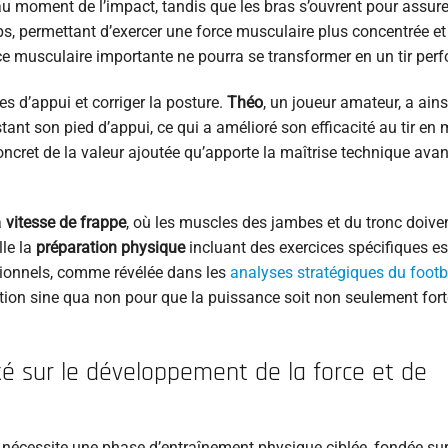
au moment de l’impact, tandis que les bras s’ouvrent pour assure
rps, permettant d’exercer une force musculaire plus concentrée et
e musculaire importante ne pourra se transformer en un tir per
s d’appui et corriger la posture.
Théo
, un joueur amateur, a ains
ant son pied d’appui, ce qui a amélioré son efficacité au tir en
ncret de la valeur ajoutée qu’apporte la maîtrise technique avan
a
vitesse de frappe
, où les muscles des jambes et du tronc doiven
lle la
préparation physique
incluant des exercices spécifiques e
ionnels, comme révélée dans les
analyses stratégiques du footb
ition sine qua non pour que la puissance soit non seulement fort
 sur le développement de la force et de
 nécessite une phase d’entraînement physique ciblée, fondée su