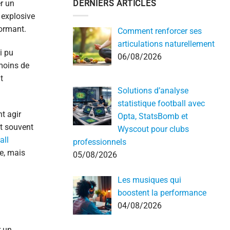
DERNIERS ARTICLES
r un
 explosive
formant.
Comment renforcer ses
articulations naturellement
i pu
06/08/2026
 moins de
t
Solutions d’analyse
statistique football avec
t agir
Opta, StatsBomb et
st souvent
Wyscout pour clubs
all
professionnels
e, mais
05/08/2026
Les musiques qui
boostent la performance
04/08/2026
r un