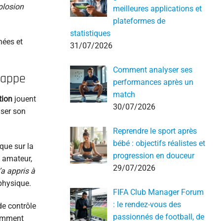
xplosion
meilleures applications et
plateformes de
statistiques
nées et
31/07/2026
Comment analyser ses
rappe
performances après un
match
tion
jouent
30/07/2026
iser son
Reprendre le sport après
bébé : objectifs réalistes et
que sur la
progression en douceur
u amateur,
29/07/2026
a appris à
physique.
FIFA Club Manager Forum
: le rendez-vous des
de contrôle
passionnés de football, de
tamment