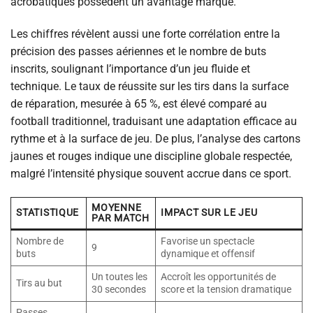
acrobatiques possèdent un avantage marqué.
Les chiffres révèlent aussi une forte corrélation entre la
précision des passes aériennes et le nombre de buts
inscrits, soulignant l’importance d’un jeu fluide et
technique. Le taux de réussite sur les tirs dans la surface
de réparation, mesurée à 65 %, est élevé comparé au
football traditionnel, traduisant une adaptation efficace au
rythme et à la surface de jeu. De plus, l’analyse des cartons
jaunes et rouges indique une discipline globale respectée,
malgré l’intensité physique souvent accrue dans ce sport.
MOYENNE
STATISTIQUE
IMPACT SUR LE JEU
PAR MATCH
Nombre de
Favorise un spectacle
9
buts
dynamique et offensif
Un toutes les
Accroît les opportunités de
Tirs au but
30 secondes
score et la tension dramatique
Passes