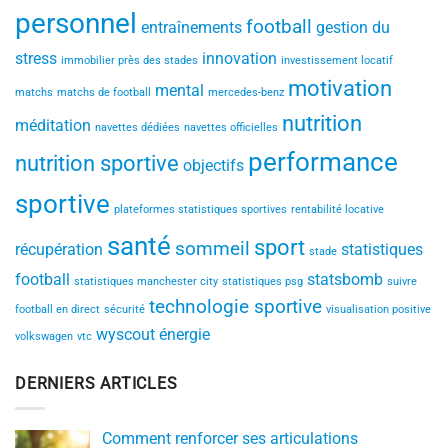
personnel
football
entraînements
gestion du
stress
innovation
immobilier près des stades
investissement locatif
motivation
mental
matchs
matchs de football
mercedes-benz
nutrition
méditation
navettes dédiées
navettes officielles
performance
nutrition sportive
objectifs
sportive
plateformes statistiques sportives
rentabilité locative
santé
sport
sommeil
récupération
statistiques
stade
football
statsbomb
statistiques manchester city
statistiques psg
suivre
technologie sportive
football en direct
sécurité
visualisation positive
wyscout
énergie
volkswagen
vtc
DERNIERS ARTICLES
Comment renforcer ses articulations