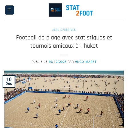
Passer
au
contenu
ACTU SPORTIVES
Football de plage avec statistiques et
tournois amicaux à Phuket
PUBLIÉ LE
10/12/2025
PAR
HUGO MARET
10
Déc