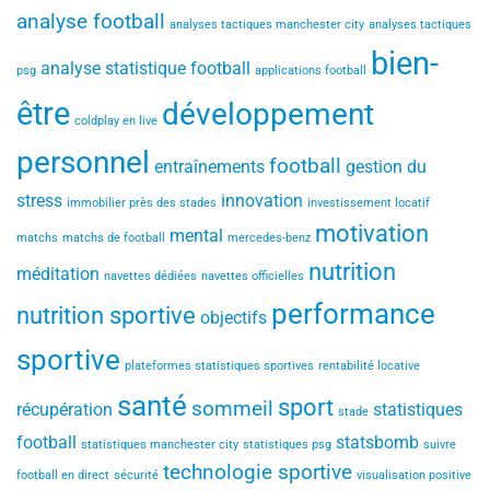
analyse football
analyses tactiques manchester city
analyses tactiques
bien-
analyse statistique football
psg
applications football
être
développement
coldplay en live
personnel
football
entraînements
gestion du
stress
innovation
immobilier près des stades
investissement locatif
motivation
mental
matchs
matchs de football
mercedes-benz
nutrition
méditation
navettes dédiées
navettes officielles
performance
nutrition sportive
objectifs
sportive
plateformes statistiques sportives
rentabilité locative
santé
sport
sommeil
récupération
statistiques
stade
football
statsbomb
statistiques manchester city
statistiques psg
suivre
technologie sportive
football en direct
sécurité
visualisation positive