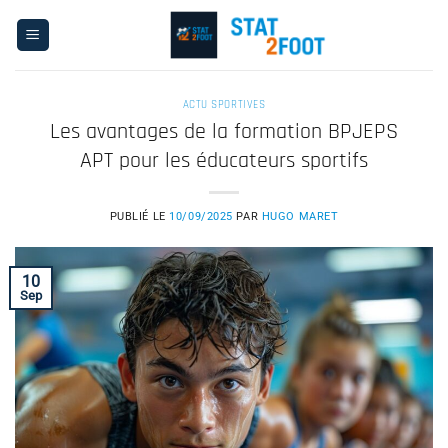
Passer
au
contenu
ACTU SPORTIVES
Les avantages de la formation BPJEPS
APT pour les éducateurs sportifs
PUBLIÉ LE
10/09/2025
PAR
HUGO MARET
10
Sep