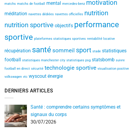
motivation
mental
matchs
matchs de football
mercedes-benz
nutrition
méditation
navettes dédiées
navettes officielles
performance
nutrition sportive
objectifs
sportive
plateformes statistiques sportives
rentabilité locative
santé
sport
sommeil
récupération
statistiques
stade
football
statsbomb
statistiques manchester city
statistiques psg
suivre
technologie sportive
football en direct
sécurité
visualisation positive
wyscout
énergie
volkswagen
vtc
DERNIERS ARTICLES
Santé : comprendre certains symptômes et
signaux du corps
30/07/2026