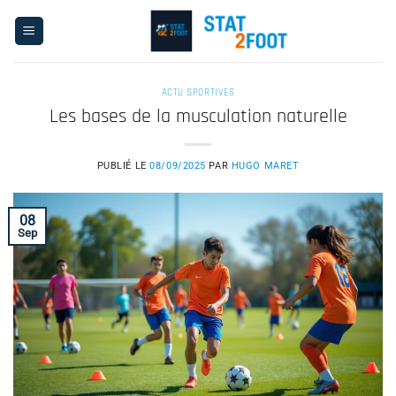
Passer
au
contenu
ACTU SPORTIVES
Les bases de la musculation naturelle
PUBLIÉ LE
08/09/2025
PAR
HUGO MARET
08
Sep