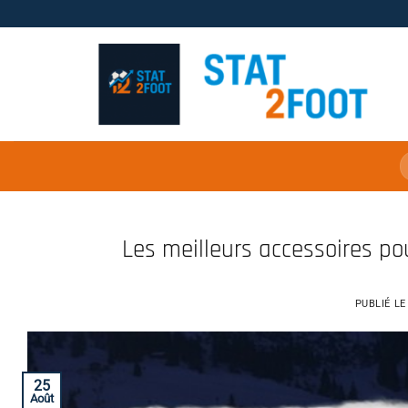
Passer
au
contenu
Les meilleurs accessoires po
PUBLIÉ L
25
Août