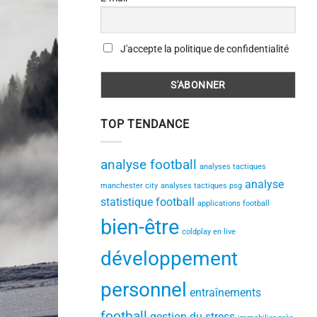
J'accepte la politique de confidentialité
TOP TENDANCE
analyse football
analyses tactiques
analyse
manchester city
analyses tactiques psg
statistique football
applications football
bien-être
coldplay en live
développement
personnel
entraînements
football
gestion du stress