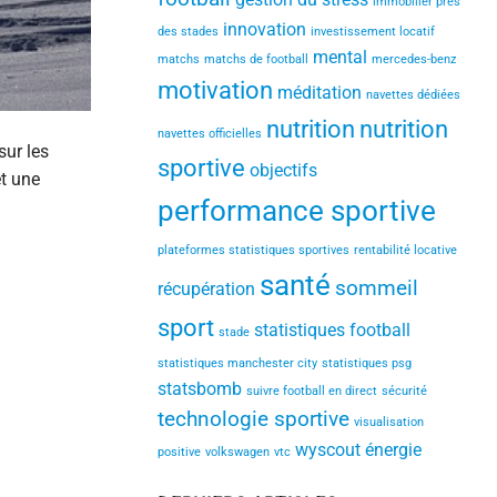
immobilier près
innovation
des stades
investissement locatif
mental
matchs
matchs de football
mercedes-benz
motivation
méditation
navettes dédiées
nutrition
nutrition
navettes officielles
sur les
sportive
objectifs
et une
performance sportive
plateformes statistiques sportives
rentabilité locative
santé
sommeil
récupération
sport
statistiques football
stade
statistiques manchester city
statistiques psg
statsbomb
suivre football en direct
sécurité
technologie sportive
visualisation
wyscout
énergie
positive
volkswagen
vtc