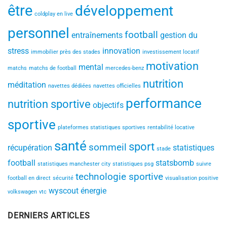
être
développement
coldplay en live
personnel
football
entraînements
gestion du
stress
innovation
immobilier près des stades
investissement locatif
motivation
mental
matchs
matchs de football
mercedes-benz
nutrition
méditation
navettes dédiées
navettes officielles
performance
nutrition sportive
objectifs
sportive
plateformes statistiques sportives
rentabilité locative
santé
sport
sommeil
récupération
statistiques
stade
football
statsbomb
statistiques manchester city
statistiques psg
suivre
technologie sportive
football en direct
sécurité
visualisation positive
wyscout
énergie
volkswagen
vtc
DERNIERS ARTICLES