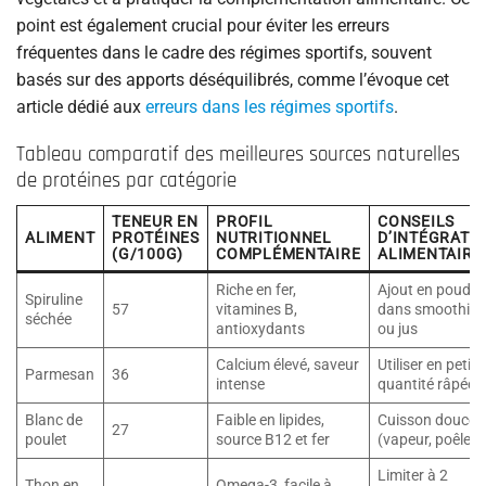
point est également crucial pour éviter les erreurs
fréquentes dans le cadre des régimes sportifs, souvent
basés sur des apports déséquilibrés, comme l’évoque cet
article dédié aux
erreurs dans les régimes sportifs
.
Tableau comparatif des meilleures sources naturelles
de protéines par catégorie
TENEUR EN
PROFIL
CONSEILS
ALIMENT
PROTÉINES
NUTRITIONNEL
D’INTÉGRATI
(G/100G)
COMPLÉMENTAIRE
ALIMENTAIRE
Riche en fer,
Ajout en poudre
Spiruline
57
vitamines B,
dans smoothies
séchée
antioxydants
ou jus
Calcium élevé, saveur
Utiliser en petite
Parmesan
36
intense
quantité râpée
Blanc de
Faible en lipides,
Cuisson douce
27
poulet
source B12 et fer
(vapeur, poêle)
Limiter à 2
Thon en
Omega-3, facile à