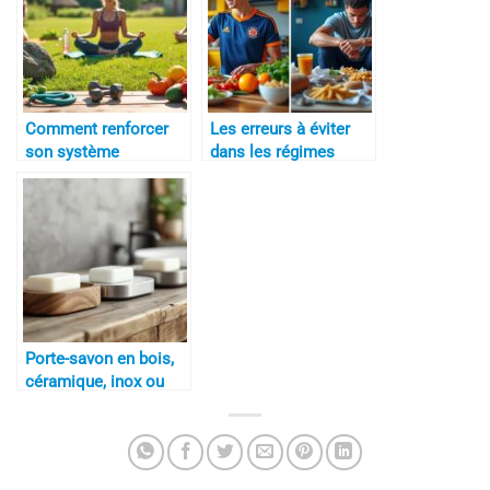
Comment renforcer
Les erreurs à éviter
son système
dans les régimes
musculaire
sportifs
naturellement
Porte-savon en bois,
céramique, inox ou
plastique : quel
matériau choisir pour
la durabilité et
l’hygiène ?