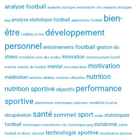
analyse football
analyses tactiques manchester city
analyses tactiques
bien-
analyse statistique football
psg
applications football
être
développement
coldplay en live
personnel
football
entraînements
gestion du
stress
innovation
immobilier près des stades
investissement locatif
motivation
mental
matchs
matchs de football
mercedes-benz
nutrition
méditation
navettes dédiées
navettes officielles
performance
nutrition sportive
objectifs
sportive
plateformes statistiques sportives
rentabilité locative
santé
sport
sommeil
récupération
statistiques
stade
football
statsbomb
statistiques manchester city
statistiques psg
suivre
technologie sportive
football en direct
sécurité
visualisation positive