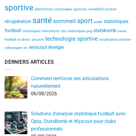
sportive
plateformes statistiques sportives
rentabilité locative
santé
sport
sommeil
récupération
statistiques
stade
football
statsbomb
statistiques manchester city
statistiques psg
suivre
technologie sportive
football en direct
sécurité
visualisation positive
wyscout
énergie
volkswagen
vtc
DERNIERS ARTICLES
Comment renforcer ses articulations
naturellement
06/08/2026
Solutions d’analyse statistique football avec
Opta, StatsBomb et Wyscout pour clubs
professionnels