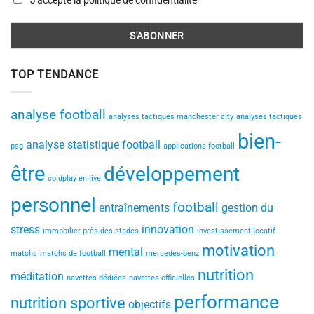
TOP TENDANCE
analyse football
analyses tactiques manchester city
analyses tactiques
bien-
analyse statistique football
psg
applications football
être
développement
coldplay en live
personnel
football
entraînements
gestion du
stress
innovation
immobilier près des stades
investissement locatif
motivation
mental
matchs
matchs de football
mercedes-benz
nutrition
méditation
navettes dédiées
navettes officielles
performance
nutrition sportive
objectifs