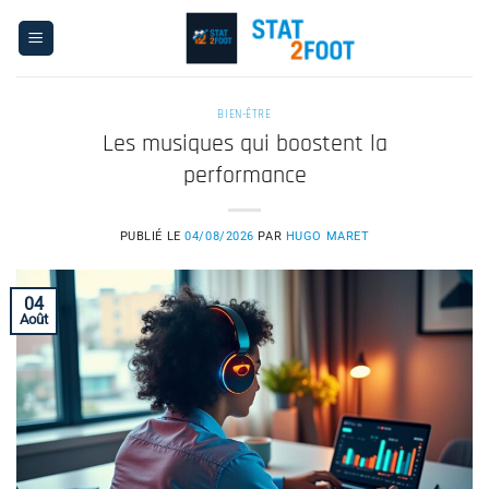
Passer
au
contenu
BIEN-ÊTRE
Les musiques qui boostent la
performance
PUBLIÉ LE
04/08/2026
PAR
HUGO MARET
04
Août