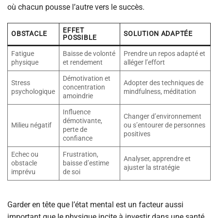
où chacun pousse l’autre vers le succès.
EFFET
OBSTACLE
SOLUTION ADAPTÉE
POSSIBLE
Fatigue
Baisse de volonté
Prendre un repos adapté et
physique
et rendement
alléger l’effort
Démotivation et
Stress
Adopter des techniques de
concentration
psychologique
mindfulness, méditation
amoindrie
Influence
Changer d’environnement
démotivante,
Milieu négatif
ou s’entourer de personnes
perte de
positives
confiance
Echec ou
Frustration,
Analyser, apprendre et
obstacle
baisse d’estime
ajuster la stratégie
imprévu
de soi
Garder en tête que l’état mental est un facteur aussi
important que le physique incite à investir dans une santé