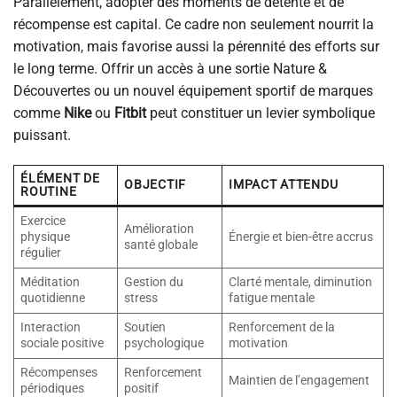
Parallèlement, adopter des moments de détente et de
récompense est capital. Ce cadre non seulement nourrit la
motivation, mais favorise aussi la pérennité des efforts sur
le long terme. Offrir un accès à une sortie Nature &
Découvertes ou un nouvel équipement sportif de marques
comme
Nike
ou
Fitbit
peut constituer un levier symbolique
puissant.
ÉLÉMENT DE
OBJECTIF
IMPACT ATTENDU
ROUTINE
Exercice
Amélioration
physique
Énergie et bien-être accrus
santé globale
régulier
Méditation
Gestion du
Clarté mentale, diminution
quotidienne
stress
fatigue mentale
Interaction
Soutien
Renforcement de la
sociale positive
psychologique
motivation
Récompenses
Renforcement
Maintien de l’engagement
périodiques
positif