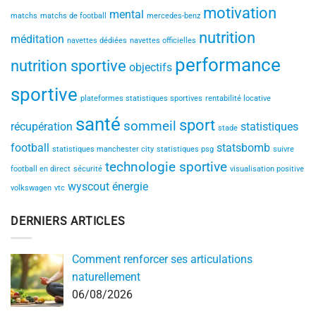
motivation
mental
matchs
matchs de football
mercedes-benz
nutrition
méditation
navettes dédiées
navettes officielles
performance
nutrition sportive
objectifs
sportive
plateformes statistiques sportives
rentabilité locative
santé
sport
sommeil
récupération
statistiques
stade
football
statsbomb
statistiques manchester city
statistiques psg
suivre
technologie sportive
football en direct
sécurité
visualisation positive
wyscout
énergie
volkswagen
vtc
DERNIERS ARTICLES
Comment renforcer ses articulations
naturellement
06/08/2026