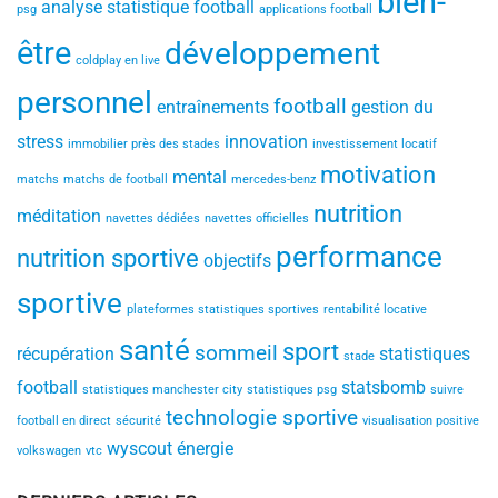
bien-
analyse statistique football
psg
applications football
être
développement
coldplay en live
personnel
football
entraînements
gestion du
stress
innovation
immobilier près des stades
investissement locatif
motivation
mental
matchs
matchs de football
mercedes-benz
nutrition
méditation
navettes dédiées
navettes officielles
performance
nutrition sportive
objectifs
sportive
plateformes statistiques sportives
rentabilité locative
santé
sport
sommeil
récupération
statistiques
stade
football
statsbomb
statistiques manchester city
statistiques psg
suivre
technologie sportive
football en direct
sécurité
visualisation positive
wyscout
énergie
volkswagen
vtc