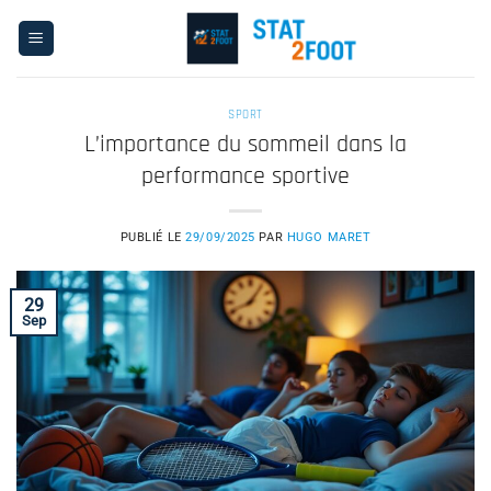
Passer
au
contenu
SPORT
L’importance du sommeil dans la
performance sportive
PUBLIÉ LE
29/09/2025
PAR
HUGO MARET
29
Sep