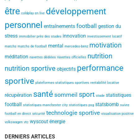
être
développement
coldplay en live
personnel
football
entraînements
gestion du
stress
innovation
immobilier près des stades
investissement locatif
motivation
mental
matchs
matchs de football
mercedes-benz
nutrition
méditation
navettes dédiées
navettes officielles
performance
nutrition sportive
objectifs
sportive
plateformes statistiques sportives
rentabilité locative
santé
sport
sommeil
récupération
statistiques
stade
football
statsbomb
statistiques manchester city
statistiques psg
suivre
technologie sportive
football en direct
sécurité
visualisation positive
wyscout
énergie
volkswagen
vtc
DERNIERS ARTICLES