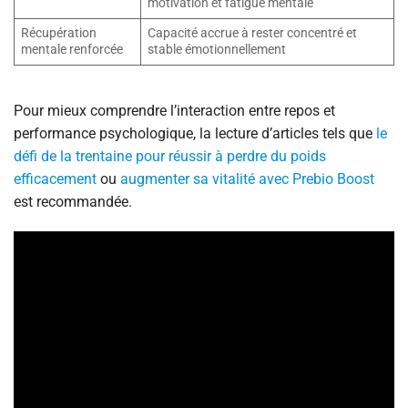
motivation et fatigue mentale
Récupération
Capacité accrue à rester concentré et
mentale renforcée
stable émotionnellement
Pour mieux comprendre l’interaction entre repos et
performance psychologique, la lecture d’articles tels que
le
défi de la trentaine pour réussir à perdre du poids
efficacement
ou
augmenter sa vitalité avec Prebio Boost
est recommandée.