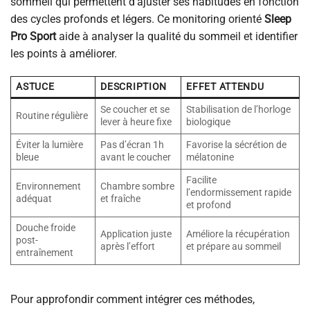
sommeil qui permettent d’ajuster ses habitudes en fonction
des cycles profonds et légers. Ce monitoring orienté
Sleep
Pro Sport
aide à analyser la qualité du sommeil et identifier
les points à améliorer.
ASTUCE
DESCRIPTION
EFFET ATTENDU
Se coucher et se
Stabilisation de l’horloge
Routine régulière
lever à heure fixe
biologique
Éviter la lumière
Pas d’écran 1h
Favorise la sécrétion de
bleue
avant le coucher
mélatonine
Facilite
Environnement
Chambre sombre
l’endormissement rapide
adéquat
et fraîche
et profond
Douche froide
Application juste
Améliore la récupération
post-
après l’effort
et prépare au sommeil
entraînement
Pour approfondir comment intégrer ces méthodes,