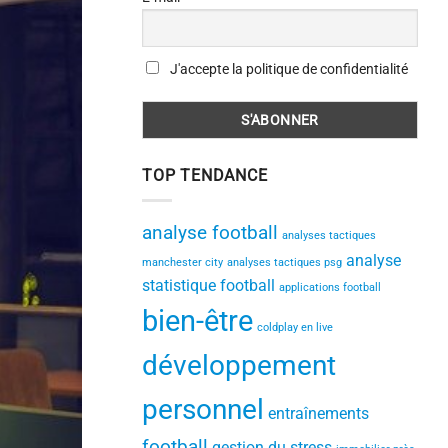
J'accepte la politique de confidentialité
TOP TENDANCE
analyse football
analyses tactiques
analyse
manchester city
analyses tactiques psg
statistique football
applications football
bien-être
coldplay en live
développement
personnel
entraînements
football
gestion du stress