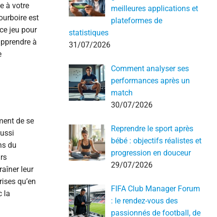
e à votre
meilleures applications et
ourboire est
plateformes de
ce jeu pour
statistiques
apprendre à
31/07/2026
e
Comment analyser ses
performances après un
match
30/07/2026
ment de se
Reprendre le sport après
aussi
bébé : objectifs réalistes et
ns du
progression en douceur
urs
29/07/2026
aîner leur
prises qu’en
FIFA Club Manager Forum
c la
: le rendez-vous des
passionnés de football, de