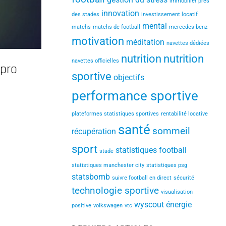
immobilier près
innovation
des stades
investissement locatif
mental
matchs
matchs de football
mercedes-benz
motivation
méditation
navettes dédiées
nutrition
nutrition
navettes officielles
 pro
sportive
objectifs
performance sportive
plateformes statistiques sportives
rentabilité locative
santé
sommeil
récupération
sport
statistiques football
stade
statistiques manchester city
statistiques psg
statsbomb
suivre football en direct
sécurité
technologie sportive
visualisation
wyscout
énergie
positive
volkswagen
vtc