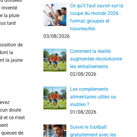
d utilisées
Ce qu’il faut savoir sur la
é inventé
coupe du monde 2026 :
e la pluie
format, groupes et
lus tard
nouveautés
03/08/2026
position de
Comment la réalité
dont la
augmentée révolutionne
nt la jaune
les entraînements
02/08/2026
Les compléments
alimentaires utiles ou
devez
inutiles ?
ucun doute
01/08/2026
d et ce n’est
ment
Suivre le football
s queues de
gratuitement avec les