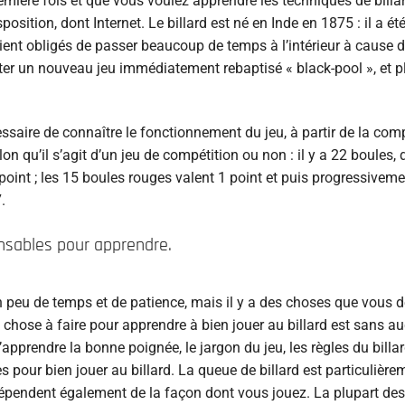
ière fois et que vous voulez apprendre les techniques de billar
osition, dont Internet. Le billard est né en Inde en 1875 : il a ét
ient obligés de passer beaucoup de temps à l’intérieur à cause d
nter un nouveau jeu immédiatement rebaptisé « black-pool », et p
écessaire de connaître le fonctionnement du jeu, à partir de la com
elon qu’il s’agit d’un jeu de compétition ou non : il y a 22 boules, 
oint ; les 15 boules rouges valent 1 point et puis progressiveme
.
ensables pour apprendre.
 peu de temps et de patience, mais il y a des choses que vous 
 chose à faire pour apprendre à bien jouer au billard est sans a
d’apprendre la bonne poignée, le jargon du jeu, les règles du billar
s pour bien jouer au billard. La queue de billard est particulière
 dépendent également de la façon dont vous jouez. La plupart de