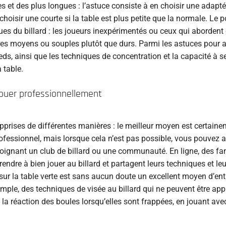
es et des plus longues : l’astuce consiste à en choisir une adapté
choisir une courte si la table est plus petite que la normale. Le p
es du billard : les joueurs inexpérimentés ou ceux qui abordent 
ires moyens ou souples plutôt que durs. Parmi les astuces pour 
ieds, ainsi que les techniques de concentration et la capacité à s
 table.
 jouer professionnellement
pprises de différentes manières : le meilleur moyen est certaine
rofessionnel, mais lorsque cela n’est pas possible, vous pouvez 
joignant un club de billard ou une communauté. En ligne, des fa
ndre à bien jouer au billard et partagent leurs techniques et le
sur la table verte est sans aucun doute un excellent moyen d’entr
 exemple, des techniques de visée au billard qui ne peuvent être ap
 la réaction des boules lorsqu’elles sont frappées, en jouant ave