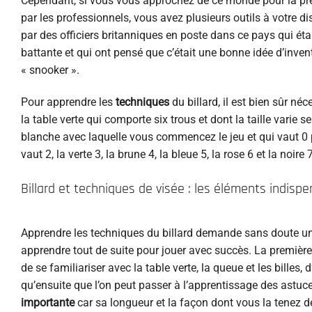
Cependant, si vous vous approchez de ce monde pour la prem
par les professionnels, vous avez plusieurs outils à votre disp
par des officiers britanniques en poste dans ce pays qui éta
battante et qui ont pensé que c’était une bonne idée d’inve
« snooker ».
Pour apprendre les
techniques
du billard, il est bien sûr n
la table verte qui comporte six trous et dont la taille varie s
blanche avec laquelle vous commencez le jeu et qui vaut 0 p
vaut 2, la verte 3, la brune 4, la bleue 5, la rose 6 et la noire 7
Billard et techniques de visée : les éléments indisp
Apprendre les techniques du billard demande sans doute un
apprendre tout de suite pour jouer avec succès. La première
de se familiariser avec la table verte, la queue et les billes, 
qu’ensuite que l’on peut passer à l’apprentissage des astuce
importante
car sa longueur et la façon dont vous la tenez