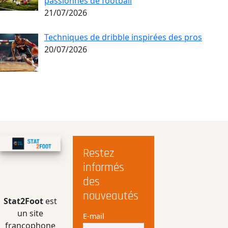
passionnés de football
21/07/2026
Techniques de dribble inspirées des pros
20/07/2026
Restez
informés
des
nouveautés
Stat2Foot
est
un site
E-mail
francophone