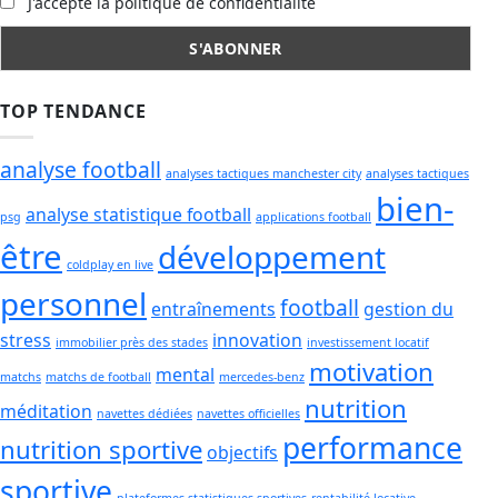
J'accepte la politique de confidentialité
TOP TENDANCE
analyse football
analyses tactiques manchester city
analyses tactiques
bien-
analyse statistique football
psg
applications football
être
développement
coldplay en live
personnel
football
entraînements
gestion du
stress
innovation
immobilier près des stades
investissement locatif
motivation
mental
matchs
matchs de football
mercedes-benz
nutrition
méditation
navettes dédiées
navettes officielles
performance
nutrition sportive
objectifs
sportive
plateformes statistiques sportives
rentabilité locative