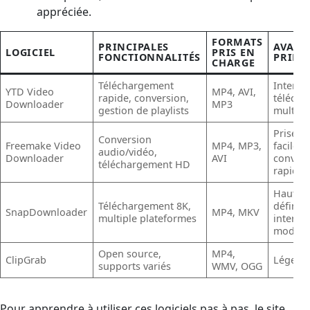
appréciée.
FORMATS
PRINCIPALES
AVANT
LOGICIEL
PRIS EN
FONCTIONNALITÉS
PRINC
CHARGE
Téléchargement
Interfa
YTD Video
MP4, AVI,
rapide, conversion,
téléch
Downloader
MP3
gestion de playlists
multipl
Prise e
Conversion
Freemake Video
MP4, MP3,
facile,
audio/vidéo,
Downloader
AVI
convers
téléchargement HD
rapide
Haute
Téléchargement 8K,
définiti
SnapDownloader
MP4, MKV
multiple plateformes
interfa
moder
Open source,
MP4,
ClipGrab
Léger, g
supports variés
WMV, OGG
Pour apprendre à utiliser ces logiciels pas à pas, le site