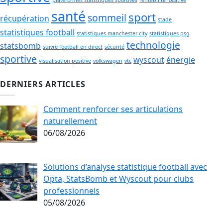
santé
sport
sommeil
récupération
stade
statistiques football
statistiques manchester city
statistiques psg
technologie
statsbomb
suivre football en direct
sécurité
sportive
wyscout
énergie
visualisation positive
volkswagen
vtc
DERNIERS ARTICLES
Comment renforcer ses articulations
naturellement
06/08/2026
Solutions d’analyse statistique football avec
Opta, StatsBomb et Wyscout pour clubs
professionnels
05/08/2026