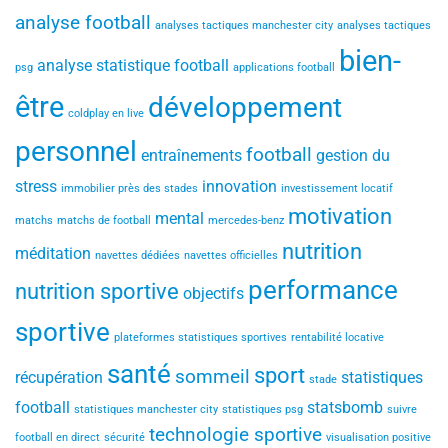
analyse football
analyses tactiques manchester city
analyses tactiques
bien-
analyse statistique football
psg
applications football
être
développement
coldplay en live
personnel
football
entraînements
gestion du
stress
innovation
immobilier près des stades
investissement locatif
motivation
mental
matchs
matchs de football
mercedes-benz
nutrition
méditation
navettes dédiées
navettes officielles
performance
nutrition sportive
objectifs
sportive
plateformes statistiques sportives
rentabilité locative
santé
sport
sommeil
récupération
statistiques
stade
football
statsbomb
statistiques manchester city
statistiques psg
suivre
technologie sportive
football en direct
sécurité
visualisation positive